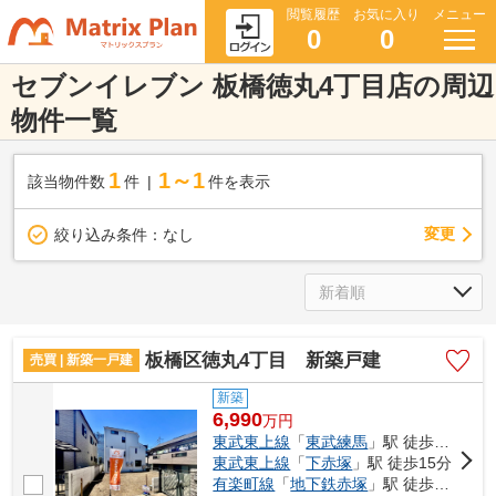
閲覧履歴
お気に入り
メニュー
0
0
セブンイレブン 板橋徳丸4丁目店の周辺
物件一覧
1
1～1
該当物件数
件
件を表示
変更
絞り込み条件：
なし
板橋区徳丸4丁目 新築戸建
売買 | 新築一戸建
新築
6,990
万
円
東武東上線
「
東武練馬
」駅 徒歩12分
東武東上線
「
下赤塚
」駅 徒歩15分
有楽町線
「
地下鉄赤塚
」駅 徒歩16分