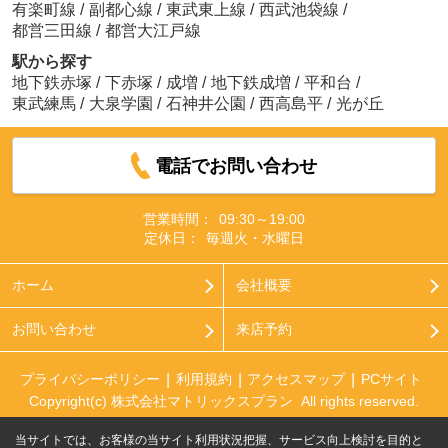
有楽町線
/
副都心線
/
東武東上線
/
西武池袋線
/
都営三田線
/
都営大江戸線
駅から探す
地下鉄赤塚
/
下赤塚
/
成増
/
地下鉄成増
/
平和台
/
東武練馬
/
大泉学園
/
石神井公園
/
西高島平
/
光が丘
電話でお問い合わせ
営業時間：
09:30～19:00
定休日：
毎週火・水曜日
ホーム
会社概要
お問い合わせ
来店予約
プライバシーポリシー
利用規約
アクセスマップ
PCサイト
Copyright(c) 株式会社マトリックスプラン All rights reserved.
当サイトでは、お客様の当サイト利用状況把握、サービス向上検討を目的と