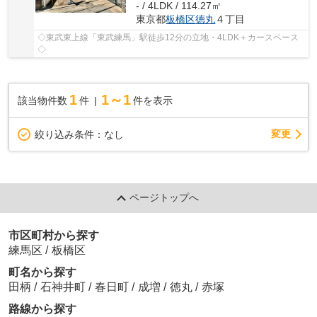
- / 4LDK / 114.27㎡
東京都
板橋区
徳丸
４丁目
◇東武東上線「東武練馬」駅徒歩12分の立地・4LDK＋カースペース
◇
1
1～1
該当物件数
件
件を表示
変更
絞り込み条件：
なし
ページトップへ
市区町村から探す
練馬区
/
板橋区
町名から探す
田柄
/
石神井町
/
春日町
/
成増
/
徳丸
/
赤塚
路線から探す