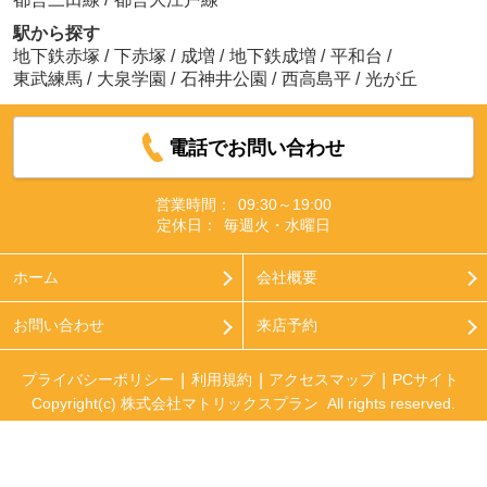
駅から探す
地下鉄赤塚
/
下赤塚
/
成増
/
地下鉄成増
/
平和台
/
東武練馬
/
大泉学園
/
石神井公園
/
西高島平
/
光が丘
電話でお問い合わせ
営業時間：
09:30～19:00
定休日：
毎週火・水曜日
ホーム
会社概要
お問い合わせ
来店予約
プライバシーポリシー
利用規約
アクセスマップ
PCサイト
Copyright(c) 株式会社マトリックスプラン All rights reserved.