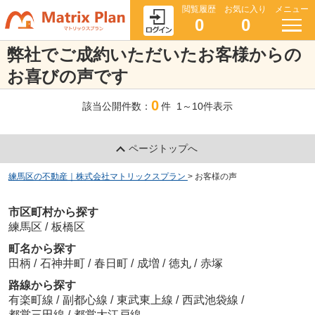
閲覧履歴
お気に入り
メニュー
0
0
弊社でご成約いただいたお客様からの
お喜びの声です
0
該当公開件数：
件 1～10件表示
ページトップへ
練馬区の不動産｜株式会社マトリックスプラン
>
お客様の声
市区町村から探す
練馬区
/
板橋区
町名から探す
田柄
/
石神井町
/
春日町
/
成増
/
徳丸
/
赤塚
路線から探す
有楽町線
/
副都心線
/
東武東上線
/
西武池袋線
/
都営三田線
/
都営大江戸線