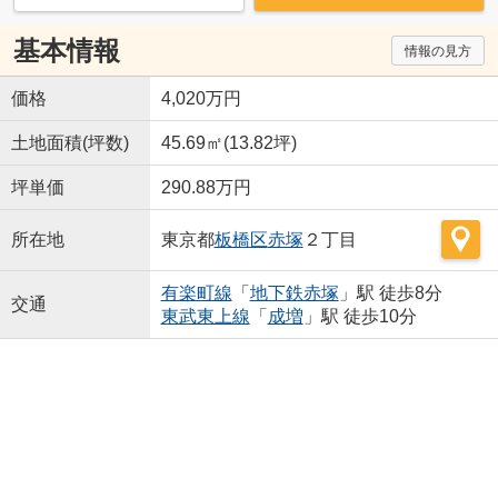
基本情報
情報の見方
価格
4,020万円
土地面積(坪数)
45.69㎡(13.82坪)
坪単価
290.88万円
所在地
東京都
板橋区
赤塚
２丁目
有楽町線
「
地下鉄赤塚
」駅 徒歩8分
交通
東武東上線
「
成増
」駅 徒歩10分