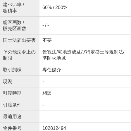
建ぺい率 /
60% / 200%
容積率
総区画数 /
- / -
販売区画数
国土法届出要否
不要
その他法令上の
景観法/宅地造成及び特定盛土等規制法/
制限
準防火地域
取引態様
専任媒介
現況
-
引渡時期
相談
引渡条件
-
最適用途
-
物件番号
102812494