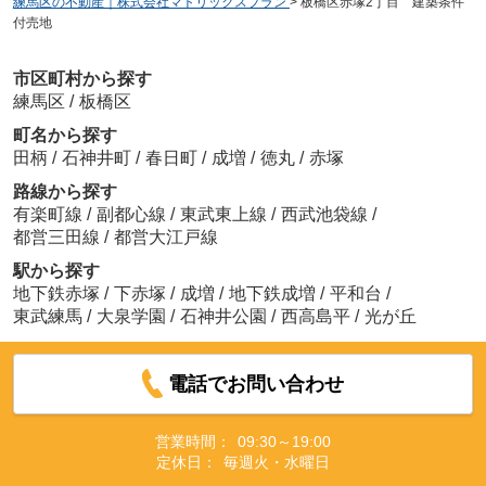
練馬区の不動産｜株式会社マトリックスプラン
>
板橋区赤塚2丁目 建築条件
付売地
市区町村から探す
練馬区
/
板橋区
町名から探す
田柄
/
石神井町
/
春日町
/
成増
/
徳丸
/
赤塚
路線から探す
有楽町線
/
副都心線
/
東武東上線
/
西武池袋線
/
都営三田線
/
都営大江戸線
駅から探す
地下鉄赤塚
/
下赤塚
/
成増
/
地下鉄成増
/
平和台
/
東武練馬
/
大泉学園
/
石神井公園
/
西高島平
/
光が丘
電話でお問い合わせ
営業時間：
09:30～19:00
定休日：
毎週火・水曜日