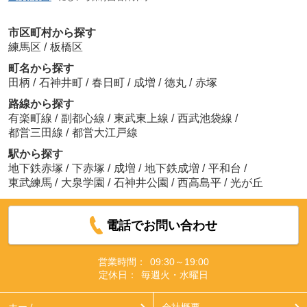
市区町村から探す
練馬区
/
板橋区
町名から探す
田柄
/
石神井町
/
春日町
/
成増
/
徳丸
/
赤塚
路線から探す
有楽町線
/
副都心線
/
東武東上線
/
西武池袋線
/
都営三田線
/
都営大江戸線
駅から探す
地下鉄赤塚
/
下赤塚
/
成増
/
地下鉄成増
/
平和台
/
東武練馬
/
大泉学園
/
石神井公園
/
西高島平
/
光が丘
電話でお問い合わせ
営業時間：
09:30～19:00
定休日：
毎週火・水曜日