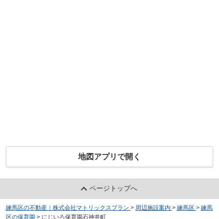
地図アプリで開く
ページトップへ
練馬区の不動産｜株式会社マトリックスプラン
>
周辺施設案内
>
練馬区
>
練馬
区の保育園
>
にじいろ保育園石神井町