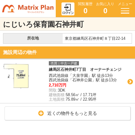
閲覧履歴
お気に入り
メニュー
0
0
にじいろ保育園石神井町
所在地
東京都練馬区石神井町８丁目22-14
施設周辺の物件
売買｜中古一戸建
練馬区石神井町7丁目 オーナーチェンジ
西武池袋線「大泉学園」駅 徒歩13分
西武池袋線「石神井公園」駅 徒歩13分
2,710万円
間取:
3DK
建物面積:
58.56㎡ / 17.71坪
土地面積:
75.89㎡ / 22.95坪
近くの物件をもっと見る