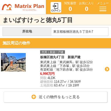
閲覧履歴
お気に入り
メニュー
0
0
まいばすけっと徳丸5丁目
所在地
東京都板橋区徳丸５丁目4-7
施設周辺の物件
売買｜新築一戸建
板橋区徳丸4丁目 新築戸建
東武東上線「東武練馬」駅 徒歩12分
東武東上線「下赤塚」駅 徒歩15分
有楽町線「地下鉄赤塚」駅 徒歩16分
6,990万円
間取:
4LDK
建物面積:
114.27㎡ / 34.56坪
土地面積:
63.47㎡ / 19.19坪
近くの物件をもっと見る