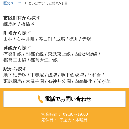
区のスーパー
>
まいばすけっと徳丸5丁目
市区町村から探す
練馬区
/
板橋区
町名から探す
田柄
/
石神井町
/
春日町
/
成増
/
徳丸
/
赤塚
路線から探す
有楽町線
/
副都心線
/
東武東上線
/
西武池袋線
/
都営三田線
/
都営大江戸線
駅から探す
地下鉄赤塚
/
下赤塚
/
成増
/
地下鉄成増
/
平和台
/
東武練馬
/
大泉学園
/
石神井公園
/
西高島平
/
光が丘
電話でお問い合わせ
営業時間：
09:30～19:00
定休日：
毎週火・水曜日