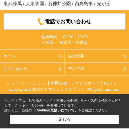
東武練馬
/
大泉学園
/
石神井公園
/
西高島平
/
光が丘
電話でお問い合わせ
営業時間：
09:30～19:00
定休日：
毎週火・水曜日
ホーム
会社概要
お問い合わせ
来店予約
プライバシーポリシー
利用規約
アクセスマップ
PCサイト
Copyright(c) 株式会社マトリックスプラン All rights reserved.
当サイトでは、お客様の当サイト利用状況把握、サービス向上検討を目的と
して、クッキー（Cookie）を使用しています。
詳しくは、当社の
「Cookieの取扱いについて」
をご確認ください。
閉じる