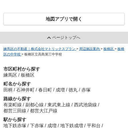
地図アプリで開く
ページトップへ
練馬区の不動産｜株式会社マトリックスプラン
>
周辺施設案内
>
板橋区
>
板橋
区の中学校
>
板橋区立高島第三中学校
市区町村から探す
練馬区
/
板橋区
町名から探す
田柄
/
石神井町
/
春日町
/
成増
/
徳丸
/
赤塚
路線から探す
有楽町線
/
副都心線
/
東武東上線
/
西武池袋線
/
都営三田線
/
都営大江戸線
駅から探す
地下鉄赤塚
/
下赤塚
/
成増
/
地下鉄成増
/
平和台
/