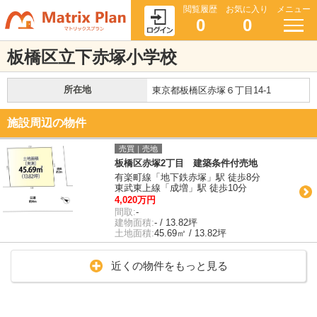
閲覧履歴
お気に入り
メニュー
0
0
板橋区立下赤塚小学校
所在地
東京都板橋区赤塚６丁目14-1
施設周辺の物件
売買｜売地
板橋区赤塚2丁目 建築条件付売地
有楽町線「地下鉄赤塚」駅 徒歩8分
東武東上線「成増」駅 徒歩10分
4,020万円
間取:
-
建物面積:
- / 13.82坪
土地面積:
45.69㎡ / 13.82坪
近くの物件をもっと見る