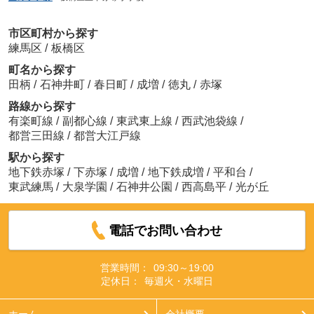
市区町村から探す
練馬区
/
板橋区
町名から探す
田柄
/
石神井町
/
春日町
/
成増
/
徳丸
/
赤塚
路線から探す
有楽町線
/
副都心線
/
東武東上線
/
西武池袋線
/
都営三田線
/
都営大江戸線
駅から探す
地下鉄赤塚
/
下赤塚
/
成増
/
地下鉄成増
/
平和台
/
東武練馬
/
大泉学園
/
石神井公園
/
西高島平
/
光が丘
電話でお問い合わせ
営業時間：
09:30～19:00
定休日：
毎週火・水曜日